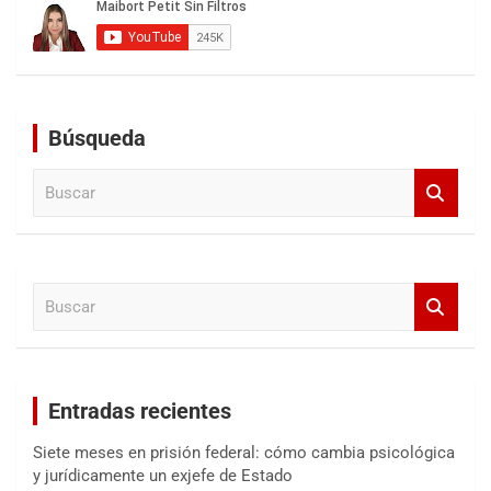
Búsqueda
B
u
s
c
a
B
r
u
s
c
a
Entradas recientes
r
Siete meses en prisión federal: cómo cambia psicológica
y jurídicamente un exjefe de Estado