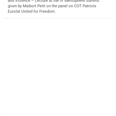
and Violence – Lecture at the IV Iberosphere Summit
given by Maibort Petit on the panel on COT Patriots
Eurolat United for Freedom.