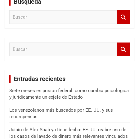
Búsqueda
B
u
s
c
a
B
r
u
s
c
a
Entradas recientes
r
Siete meses en prisión federal: cómo cambia psicológica
y jurídicamente un exjefe de Estado
Los venezolanos más buscados por EE. UU. y sus
recompensas
Juicio de Alex Saab ya tiene fecha: EE.UU. reabre uno de
los casos de lavado de dinero más relevantes vinculados