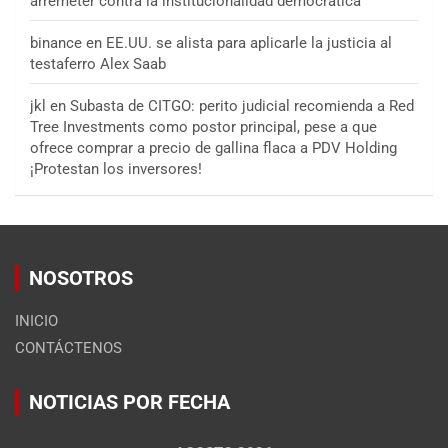
arremeter contra la institucionalidad democrática
binance
en
EE.UU. se alista para aplicarle la justicia al
testaferro Alex Saab
jkl
en
Subasta de CITGO: perito judicial recomienda a Red
Tree Investments como postor principal, pese a que
ofrece comprar a precio de gallina flaca a PDV Holding
¡Protestan los inversores!
NOSOTROS
INICIO
CONTÁCTENOS
NOTICIAS POR FECHA