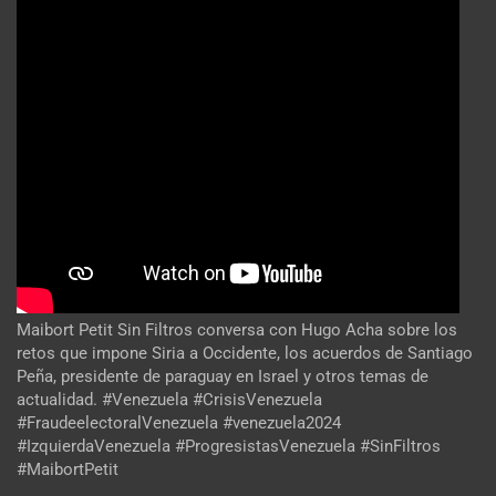
Maibort Petit Sin Filtros conversa con Hugo Acha sobre los
retos que impone Siria a Occidente, los acuerdos de Santiago
Peña, presidente de paraguay en Israel y otros temas de
actualidad. #Venezuela #CrisisVenezuela
#FraudeelectoralVenezuela #venezuela2024
#IzquierdaVenezuela #ProgresistasVenezuela #SinFiltros
#MaibortPetit