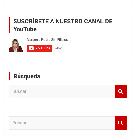
SUSCRÍBETE A NUESTRO CANAL DE
YouTube
Búsqueda
B
u
s
c
a
B
r
u
s