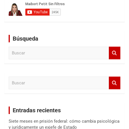
Búsqueda
B
u
s
c
a
B
r
u
s
c
a
Entradas recientes
r
Siete meses en prisión federal: cómo cambia psicológica
y jurídicamente un exjefe de Estado