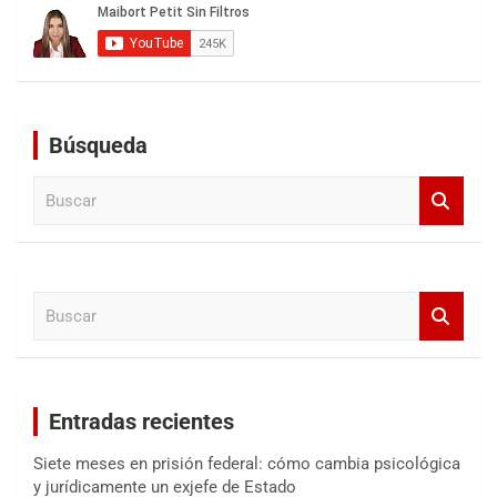
Búsqueda
B
u
s
c
a
B
r
u
s
c
a
Entradas recientes
r
Siete meses en prisión federal: cómo cambia psicológica
y jurídicamente un exjefe de Estado