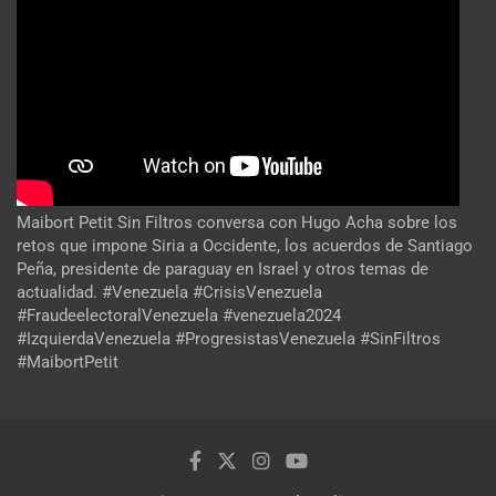
Maibort Petit Sin Filtros conversa con Hugo Acha sobre los
retos que impone Siria a Occidente, los acuerdos de Santiago
Peña, presidente de paraguay en Israel y otros temas de
actualidad. #Venezuela #CrisisVenezuela
#FraudeelectoralVenezuela #venezuela2024
#IzquierdaVenezuela #ProgresistasVenezuela #SinFiltros
#MaibortPetit