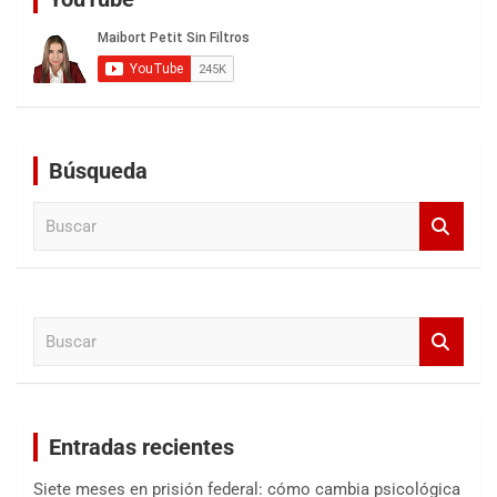
Búsqueda
B
u
s
c
a
B
r
u
s
c
a
Entradas recientes
r
Siete meses en prisión federal: cómo cambia psicológica