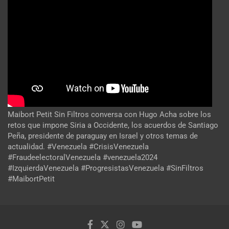
Maibort Petit Sin Filtros conversa con Hugo Acha sobre los
retos que impone Siria a Occidente, los acuerdos de Santiago
Peña, presidente de paraguay en Israel y otros temas de
actualidad. #Venezuela #CrisisVenezuela
#FraudeelectoralVenezuela #venezuela2024
#IzquierdaVenezuela #ProgresistasVenezuela #SinFiltros
#MaibortPetit