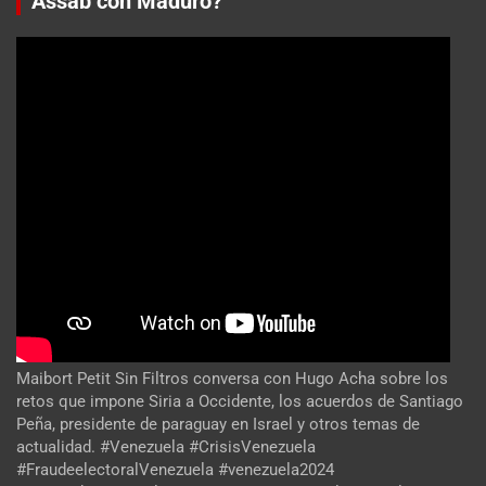
Assab con Maduro?
Maibort Petit Sin Filtros conversa con Hugo Acha sobre los
retos que impone Siria a Occidente, los acuerdos de Santiago
Peña, presidente de paraguay en Israel y otros temas de
actualidad. #Venezuela #CrisisVenezuela
#FraudeelectoralVenezuela #venezuela2024