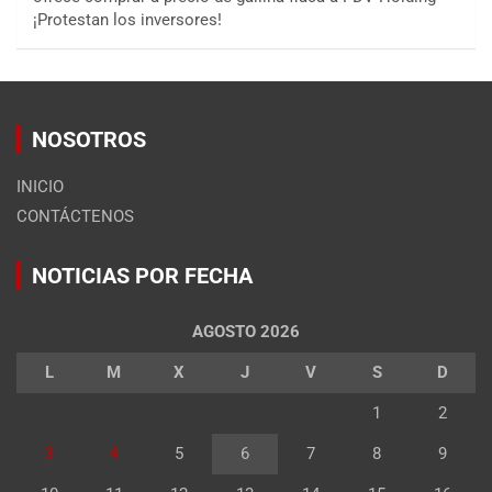
¡Protestan los inversores!
NOSOTROS
INICIO
CONTÁCTENOS
NOTICIAS POR FECHA
AGOSTO 2026
L
M
X
J
V
S
D
1
2
3
4
5
6
7
8
9