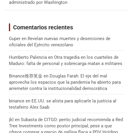
administrado por Washington
Comentarios recientes
Guper
en
Revelan nuevas muertes y deserciones de
oficiales del Ejército venezolano
Humberto Palencia
en
Otra tragedia en los cuarteles de
Maduro: falta de personal y sobrecarga matan a militares
Binance推荐奖金
en
Douglas Farah: El eje del mal
aprovecha los espacios que la pandemia ha abierto para
arremeter contra la institucionalidad democrática
binance
en
EE.UU. se alista para aplicarle la justicia al
testaferro Alex Saab
jkl
en
Subasta de CITGO: perito judicial recomienda a Red
Tree Investments como postor principal, pese a que
ofrece comprar a precio de gallina flaca a PDV Holding