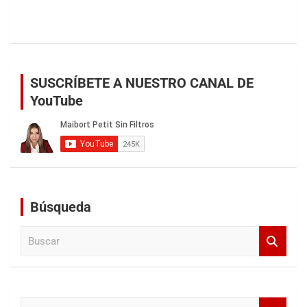
SUSCRÍBETE A NUESTRO CANAL DE
YouTube
Búsqueda
B
u
s
c
a
B
r