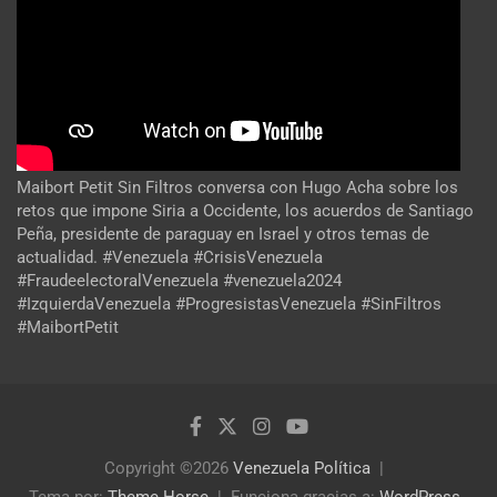
Maibort Petit Sin Filtros conversa con Hugo Acha sobre los
retos que impone Siria a Occidente, los acuerdos de Santiago
Peña, presidente de paraguay en Israel y otros temas de
actualidad. #Venezuela #CrisisVenezuela
#FraudeelectoralVenezuela #venezuela2024
#IzquierdaVenezuela #ProgresistasVenezuela #SinFiltros
#MaibortPetit
Copyright ©2026
Venezuela Política
Tema por:
Theme Horse
Funciona gracias a:
WordPress