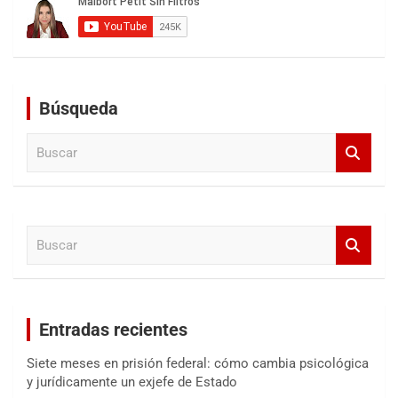
Búsqueda
B
u
s
c
a
B
r
u
s
c
a
Entradas recientes
r
Siete meses en prisión federal: cómo cambia psicológica
y jurídicamente un exjefe de Estado