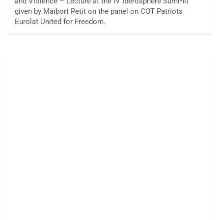
and Violence – Lecture at the IV Iberosphere Summit
given by Maibort Petit on the panel on COT Patriots
Eurolat United for Freedom.