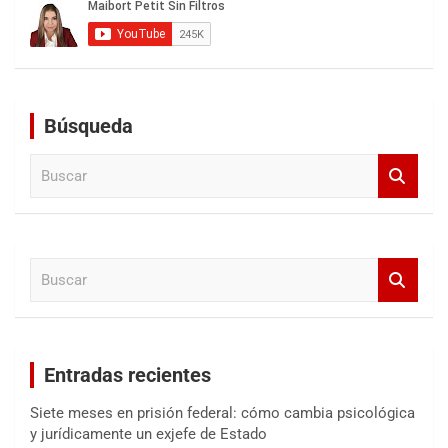
Búsqueda
B
u
s
c
a
B
r
u
s
c
a
Entradas recientes
r
Siete meses en prisión federal: cómo cambia psicológica
y jurídicamente un exjefe de Estado