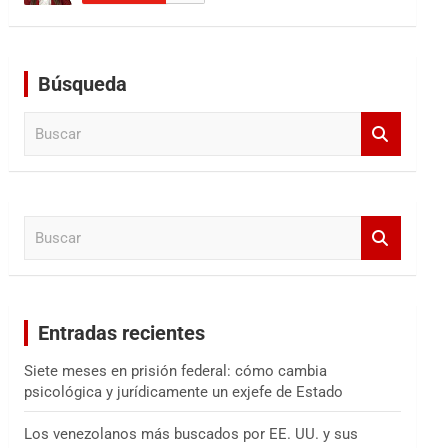
Búsqueda
B
u
s
c
a
B
r
u
s
c
a
Entradas recientes
r
Siete meses en prisión federal: cómo cambia
psicológica y jurídicamente un exjefe de Estado
Los venezolanos más buscados por EE. UU. y sus