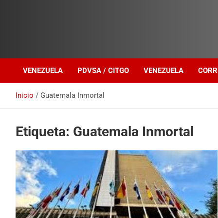
Investigación sobre Crimen Organizado Transnacional
Venezuela Política
VENEZUELA
PDVSA / CITGO
VENEZUELA
CORR
Inicio
Guatemala Inmortal
Etiqueta:
Guatemala Inmortal