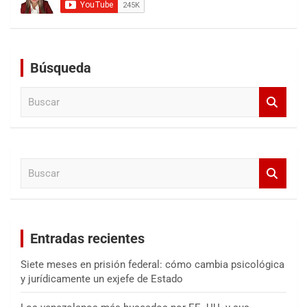
Búsqueda
B
u
s
c
a
B
r
u
s
c
a
Entradas recientes
r
Siete meses en prisión federal: cómo cambia psicológica
y jurídicamente un exjefe de Estado