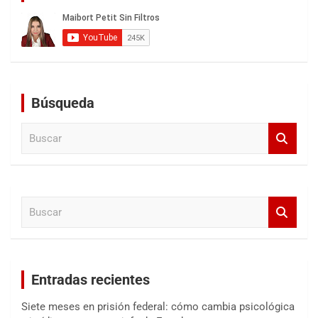
Búsqueda
B
u
s
c
a
B
r
u
s
c
a
Entradas recientes
r
Siete meses en prisión federal: cómo cambia psicológica