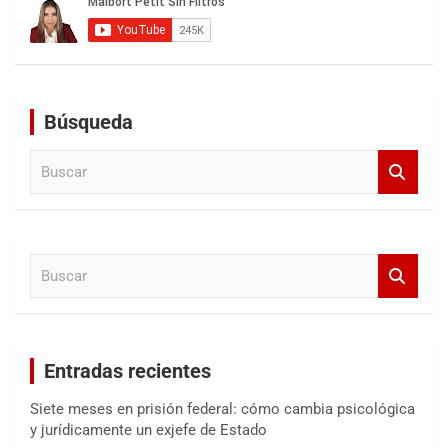
Búsqueda
B
u
s
c
a
B
r
u
s
c
a
Entradas recientes
r
Siete meses en prisión federal: cómo cambia psicológica
y jurídicamente un exjefe de Estado