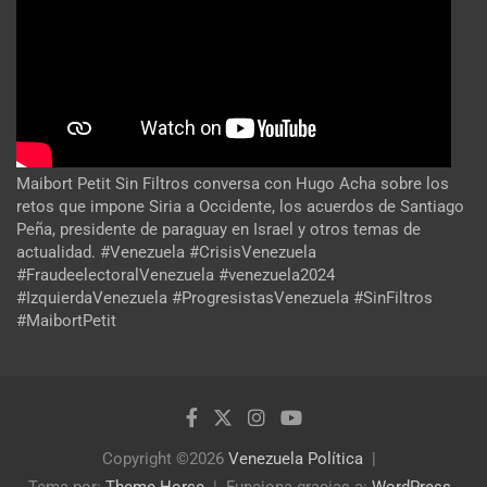
Maibort Petit Sin Filtros conversa con Hugo Acha sobre los
retos que impone Siria a Occidente, los acuerdos de Santiago
Peña, presidente de paraguay en Israel y otros temas de
actualidad. #Venezuela #CrisisVenezuela
#FraudeelectoralVenezuela #venezuela2024
#IzquierdaVenezuela #ProgresistasVenezuela #SinFiltros
#MaibortPetit
Copyright ©2026
Venezuela Política
Tema por:
Theme Horse
Funciona gracias a:
WordPress