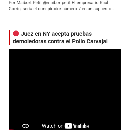
Por Maibort Petit @maibortpetit El empresario Raúl
Gorrín, sería el conspirador número 7 en un supuesto…
Juez en NY acepta pruebas
demoledoras contra el Pollo Carvajal