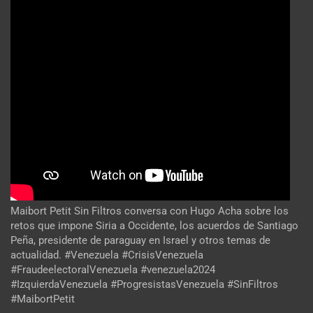
Maibort Petit Sin Filtros conversa con Hugo Acha sobre los
retos que impone Siria a Occidente, los acuerdos de Santiago
Peña, presidente de paraguay en Israel y otros temas de
actualidad. #Venezuela #CrisisVenezuela
#FraudeelectoralVenezuela #venezuela2024
#IzquierdaVenezuela #ProgresistasVenezuela #SinFiltros
#MaibortPetit