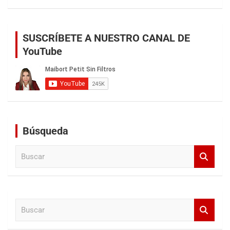
SUSCRÍBETE A NUESTRO CANAL DE
YouTube
Búsqueda
B
u
s
c
a
B
r
u
s