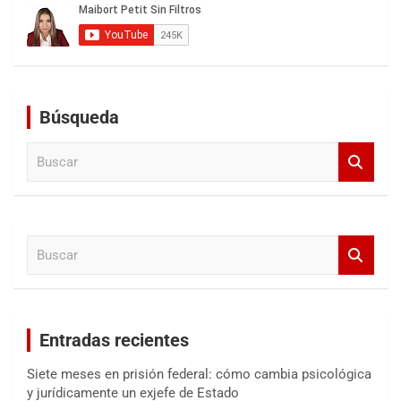
Búsqueda
B
u
s
c
a
B
r
u
s
c
a
Entradas recientes
r
Siete meses en prisión federal: cómo cambia psicológica
y jurídicamente un exjefe de Estado