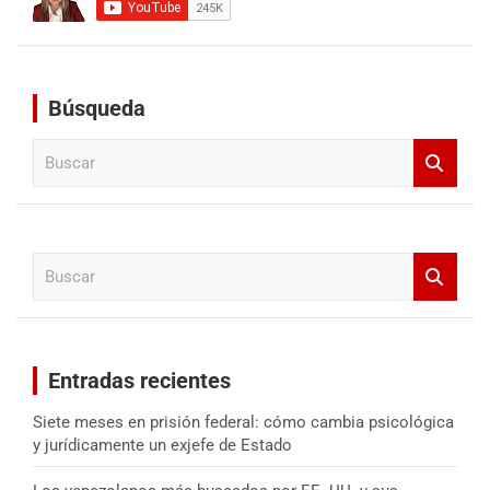
Búsqueda
B
u
s
c
a
B
r
u
s
c
a
Entradas recientes
r
Siete meses en prisión federal: cómo cambia psicológica
y jurídicamente un exjefe de Estado