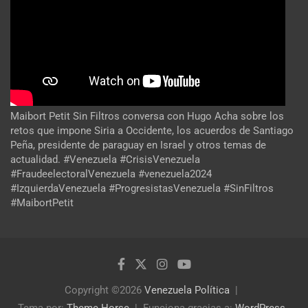
Maibort Petit Sin Filtros conversa con Hugo Acha sobre los
retos que impone Siria a Occidente, los acuerdos de Santiago
Peña, presidente de paraguay en Israel y otros temas de
actualidad. #Venezuela #CrisisVenezuela
#FraudeelectoralVenezuela #venezuela2024
#IzquierdaVenezuela #ProgresistasVenezuela #SinFiltros
#MaibortPetit
Copyright ©2026
Venezuela Política
Tema por:
Theme Horse
Funciona gracias a:
WordPress