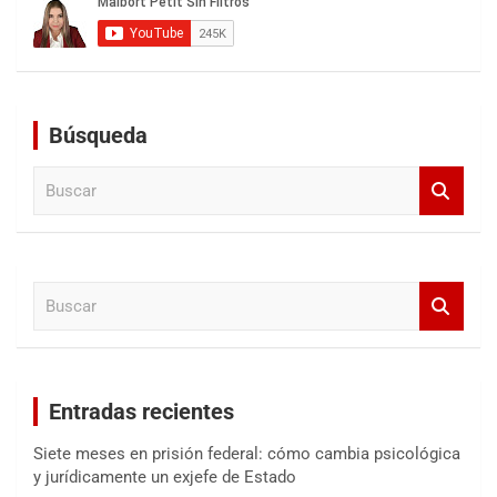
Búsqueda
B
u
s
c
a
B
r
u
s
c
a
Entradas recientes
r
Siete meses en prisión federal: cómo cambia psicológica
y jurídicamente un exjefe de Estado