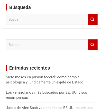
Búsqueda
B
u
s
c
a
B
r
u
s
c
a
Entradas recientes
r
Siete meses en prisión federal: cómo cambia
psicológica y jurídicamente un exjefe de Estado
Los venezolanos más buscados por EE. UU. y sus
recompensas
Juicio de Alex Saab ya tiene fecha: EE.UU. reabre uno