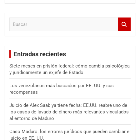
s
c
a
B
r
u
s
c
a
Entradas recientes
r
Siete meses en prisión federal: cómo cambia psicológica
y jurídicamente un exjefe de Estado
Los venezolanos más buscados por EE. UU. y sus
recompensas
Juicio de Alex Saab ya tiene fecha: EE.UU. reabre uno de
los casos de lavado de dinero más relevantes vinculados
al entorno de Maduro
Caso Maduro: los errores jurídicos que pueden cambiar el
juicio en EE. UU.