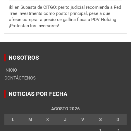
jkl
en
Subasta de CITGO: perito judicial recomienda a Red
Tree Investments como postor principal, pese a que
ofrece comprar a precio de gallina flaca a PDV Holding
¡Protestan los inversores!
NOSOTROS
INICIO
CONTÁCTENOS
NOTICIAS POR FECHA
AGOSTO 2026
L
M
X
J
V
S
D
1
2