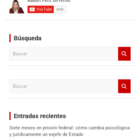
Búsqueda
B
u
s
c
a
B
r
u
s
c
a
Entradas recientes
r
Siete meses en prisión federal: cómo cambia psicológica
y jurídicamente un exjefe de Estado