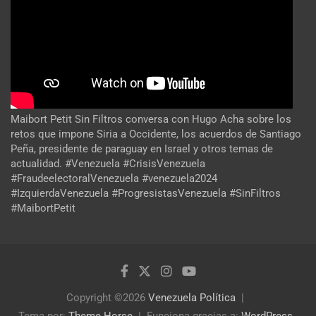
Maibort Petit Sin Filtros conversa con Hugo Acha sobre los
retos que impone Siria a Occidente, los acuerdos de Santiago
Peña, presidente de paraguay en Israel y otros temas de
actualidad. #Venezuela #CrisisVenezuela
#FraudeelectoralVenezuela #venezuela2024
#IzquierdaVenezuela #ProgresistasVenezuela #SinFiltros
#MaibortPetit
Copyright ©2026
Venezuela Política
Tema por:
Theme Horse
Funciona gracias a:
WordPress