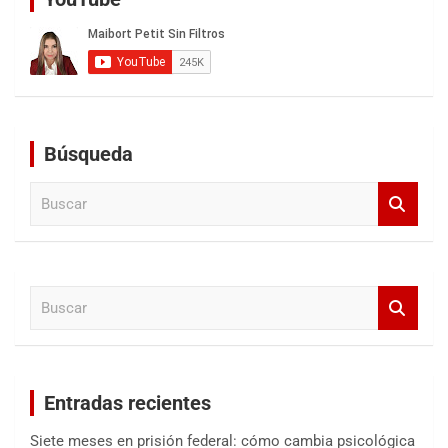
Búsqueda
B
u
s
c
a
B
r
u
s
c
a
Entradas recientes
r
Siete meses en prisión federal: cómo cambia psicológica