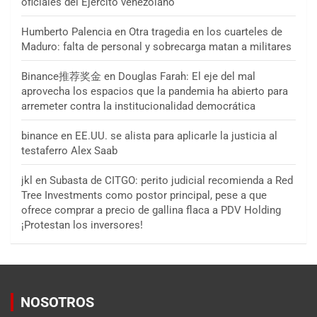
oficiales del Ejército venezolano
Humberto Palencia
en
Otra tragedia en los cuarteles de
Maduro: falta de personal y sobrecarga matan a militares
Binance推荐奖金
en
Douglas Farah: El eje del mal
aprovecha los espacios que la pandemia ha abierto para
arremeter contra la institucionalidad democrática
binance
en
EE.UU. se alista para aplicarle la justicia al
testaferro Alex Saab
jkl
en
Subasta de CITGO: perito judicial recomienda a Red
Tree Investments como postor principal, pese a que
ofrece comprar a precio de gallina flaca a PDV Holding
¡Protestan los inversores!
NOSOTROS