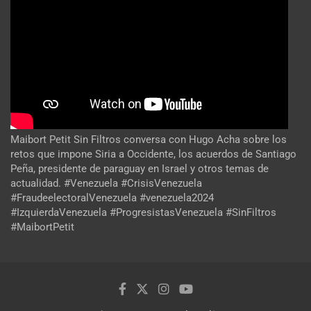
Maibort Petit Sin Filtros conversa con Hugo Acha sobre los
retos que impone Siria a Occidente, los acuerdos de Santiago
Peña, presidente de paraguay en Israel y otros temas de
actualidad. #Venezuela #CrisisVenezuela
#FraudeelectoralVenezuela #venezuela2024
#IzquierdaVenezuela #ProgresistasVenezuela #SinFiltros
#MaibortPetit