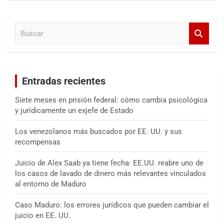
c
a
B
r
u
s
c
a
Entradas recientes
r
Siete meses en prisión federal: cómo cambia psicológica
y jurídicamente un exjefe de Estado
Los venezolanos más buscados por EE. UU. y sus
recompensas
Juicio de Alex Saab ya tiene fecha: EE.UU. reabre uno de
los casos de lavado de dinero más relevantes vinculados
al entorno de Maduro
Caso Maduro: los errores jurídicos que pueden cambiar el
juicio en EE. UU.