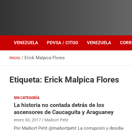
Investigación sobre Crimen Organizado Transnacional
Venezuela Política
VENEZUELA
PDVSA / CITGO
VENEZUELA
CORR
Inicio
Erick Malpica Flores
Etiqueta:
Erick Malpica Flores
SIN CATEGORÍA
La historia no contada detrás de los
ascensores de Caucaguita y Araguaney
enero 30, 2017
Maibort Petit
Por Maibort Petit @maibortpetit La corrupción y desidia