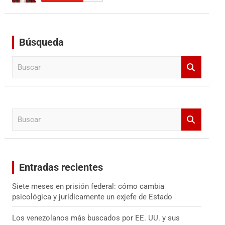
Búsqueda
B
u
s
c
a
B
r
u
s
c
a
Entradas recientes
r
Siete meses en prisión federal: cómo cambia
psicológica y jurídicamente un exjefe de Estado
Los venezolanos más buscados por EE. UU. y sus