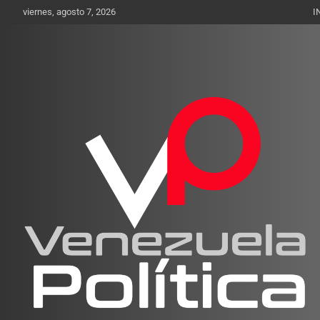
Saltar
viernes, agosto 7, 2026
I
al
contenido