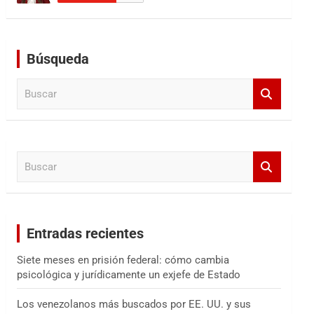
Búsqueda
B
u
s
c
a
B
r
u
s
c
a
Entradas recientes
r
Siete meses en prisión federal: cómo cambia
psicológica y jurídicamente un exjefe de Estado
Los venezolanos más buscados por EE. UU. y sus