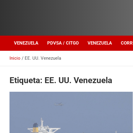
Investigación sobre Crimen Organizado Transnacional
Venezuela Política
VENEZUELA
PDVSA / CITGO
VENEZUELA
CORR
Inicio
EE. UU. Venezuela
Etiqueta:
EE. UU. Venezuela