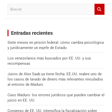
a
B
r
u
s
c
a
Entradas recientes
r
Siete meses en prisión federal: cómo cambia psicológica
y jurídicamente un exjefe de Estado
Los venezolanos más buscados por EE. UU. y sus
recompensas
Juicio de Alex Saab ya tiene fecha: EE.UU. reabre uno de
los casos de lavado de dinero más relevantes vinculados
al entorno de Maduro
Caso Maduro: los errores jurídicos que pueden cambiar el
juicio en EE. UU.
Congreso de EE. UU. intensifica la fiscalización sobre