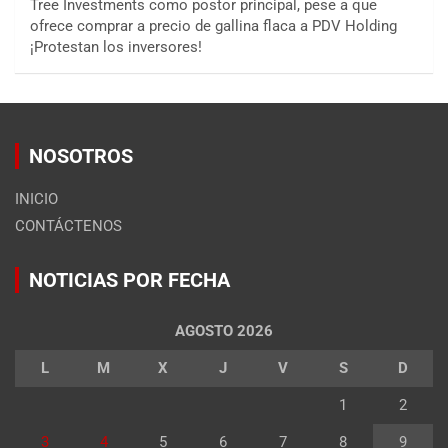
Tree Investments como postor principal, pese a que
ofrece comprar a precio de gallina flaca a PDV Holding
¡Protestan los inversores!
NOSOTROS
INICIO
CONTÁCTENOS
NOTICIAS POR FECHA
AGOSTO 2026
L
M
X
J
V
S
D
1
2
3
4
5
6
7
8
9