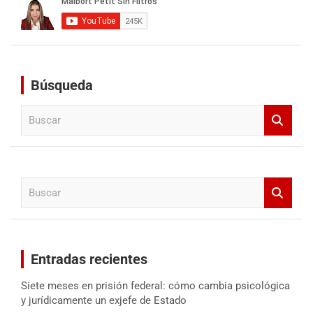
Búsqueda
B
u
s
c
a
B
r
u
s
c
a
Entradas recientes
r
Siete meses en prisión federal: cómo cambia psicológica
y jurídicamente un exjefe de Estado