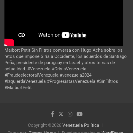
Maibort Petit Sin Filtros conversa con Hugo Acha sobre los
retos que impone Siria a Occidente, los acuerdos de Santiago
Peña, presidente de paraguay en Israel y otros temas de
actualidad. #Venezuela #CrisisVenezuela
#FraudeelectoralVenezuela #venezuela2024
#IzquierdaVenezuela #ProgresistasVenezuela #SinFiltros
#MaibortPetit
Copyright ©2026
Venezuela Política
Tema por:
Theme Horse
Funciona gracias a:
WordPress