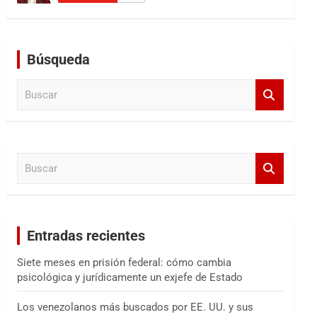
Búsqueda
B
u
s
c
a
B
r
u
s
c
a
Entradas recientes
r
Siete meses en prisión federal: cómo cambia
psicológica y jurídicamente un exjefe de Estado
Los venezolanos más buscados por EE. UU. y sus