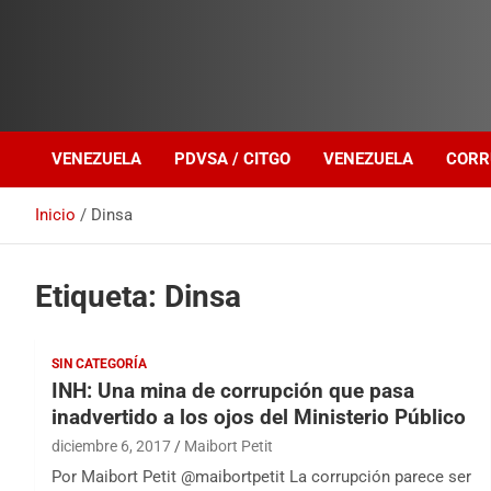
Investigación sobre Crimen Organizado Transnacional
Venezuela Política
VENEZUELA
PDVSA / CITGO
VENEZUELA
CORR
Inicio
Dinsa
Etiqueta:
Dinsa
SIN CATEGORÍA
INH: Una mina de corrupción que pasa
inadvertido a los ojos del Ministerio Público
diciembre 6, 2017
Maibort Petit
Por Maibort Petit @maibortpetit La corrupción parece ser