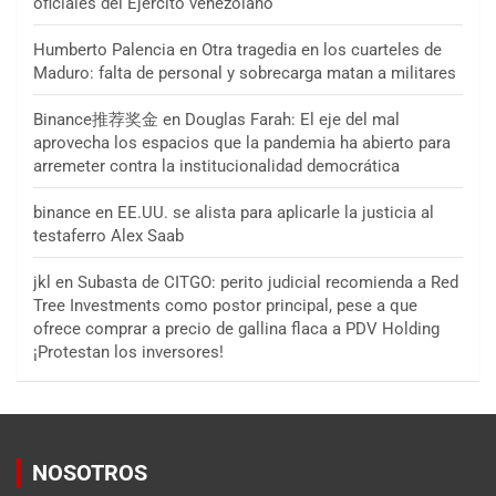
oficiales del Ejército venezolano
Humberto Palencia
en
Otra tragedia en los cuarteles de
Maduro: falta de personal y sobrecarga matan a militares
Binance推荐奖金
en
Douglas Farah: El eje del mal
aprovecha los espacios que la pandemia ha abierto para
arremeter contra la institucionalidad democrática
binance
en
EE.UU. se alista para aplicarle la justicia al
testaferro Alex Saab
jkl
en
Subasta de CITGO: perito judicial recomienda a Red
Tree Investments como postor principal, pese a que
ofrece comprar a precio de gallina flaca a PDV Holding
¡Protestan los inversores!
NOSOTROS