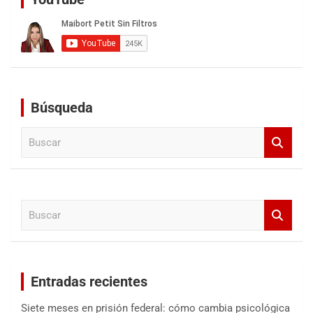
Búsqueda
B
u
s
c
a
B
r
u
s
c
a
Entradas recientes
r
Siete meses en prisión federal: cómo cambia psicológica