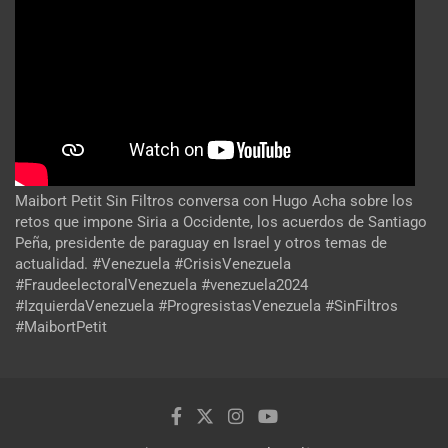
Maibort Petit Sin Filtros conversa con Hugo Acha sobre los
retos que impone Siria a Occidente, los acuerdos de Santiago
Peña, presidente de paraguay en Israel y otros temas de
actualidad. #Venezuela #CrisisVenezuela
#FraudeelectoralVenezuela #venezuela2024
#IzquierdaVenezuela #ProgresistasVenezuela #SinFiltros
#MaibortPetit