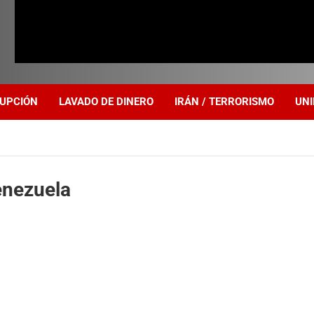
UPCIÓN
LAVADO DE DINERO
IRÁN / TERRORISMO
UNI
enezuela