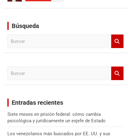
Búsqueda
B
u
s
c
a
B
r
u
s
c
a
Entradas recientes
r
Siete meses en prisión federal: cómo cambia
psicológica y jurídicamente un exjefe de Estado
Los venezolanos más buscados por EE. UU. y sus