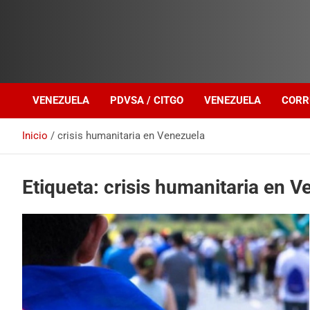
Investigación sobre Crimen Organizado Transnacional
Venezuela Política
VENEZUELA
PDVSA / CITGO
VENEZUELA
CORR
Inicio
crisis humanitaria en Venezuela
Etiqueta:
crisis humanitaria en V