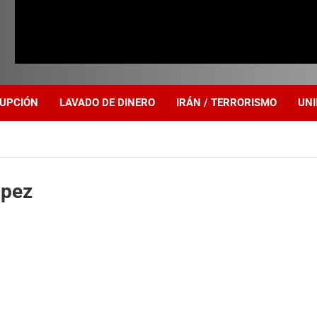
UPCIÓN
LAVADO DE DINERO
IRÁN / TERRORISMO
UNI
ópez