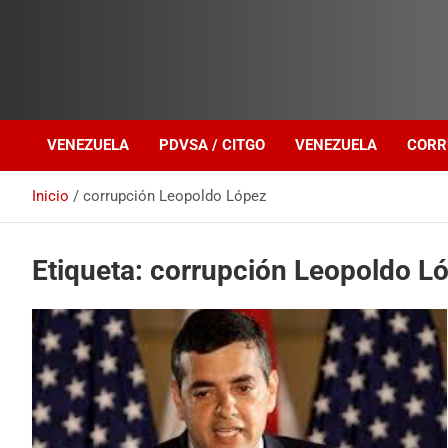
Investigación sobre Crimen Organizado Transnacional
Venezuela Política
VENEZUELA
PDVSA / CITGO
VENEZUELA
CORR
Inicio
corrupción Leopoldo López
Etiqueta:
corrupción Leopoldo L