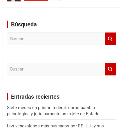
Búsqueda
B
u
s
c
a
B
r
u
s
c
a
Entradas recientes
r
Siete meses en prisión federal: cómo cambia
psicológica y jurídicamente un exjefe de Estado
Los venezolanos más buscados por EE. UU. y sus