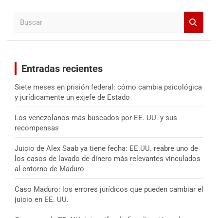
a
B
r
u
s
c
a
Entradas recientes
r
Siete meses en prisión federal: cómo cambia psicológica
y jurídicamente un exjefe de Estado
Los venezolanos más buscados por EE. UU. y sus
recompensas
Juicio de Alex Saab ya tiene fecha: EE.UU. reabre uno de
los casos de lavado de dinero más relevantes vinculados
al entorno de Maduro
Caso Maduro: los errores jurídicos que pueden cambiar el
juicio en EE. UU.