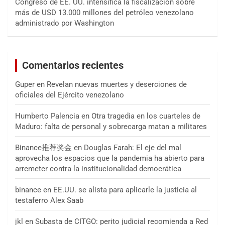
Congreso de EE. UU. intensifica la fiscalización sobre
más de USD 13.000 millones del petróleo venezolano
administrado por Washington
Comentarios recientes
Guper
en
Revelan nuevas muertes y deserciones de
oficiales del Ejército venezolano
Humberto Palencia
en
Otra tragedia en los cuarteles de
Maduro: falta de personal y sobrecarga matan a militares
Binance推荐奖金
en
Douglas Farah: El eje del mal
aprovecha los espacios que la pandemia ha abierto para
arremeter contra la institucionalidad democrática
binance
en
EE.UU. se alista para aplicarle la justicia al
testaferro Alex Saab
jkl
en
Subasta de CITGO: perito judicial recomienda a Red