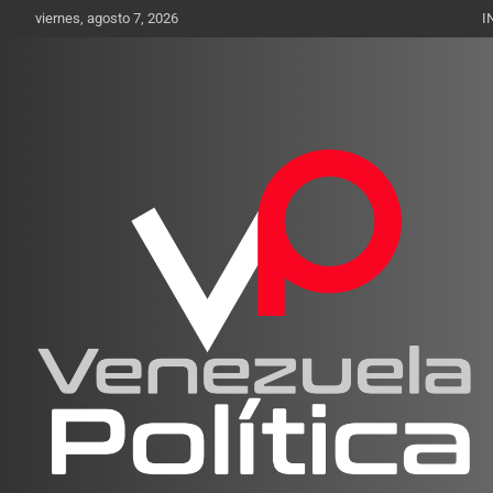
Saltar
viernes, agosto 7, 2026
I
al
contenido