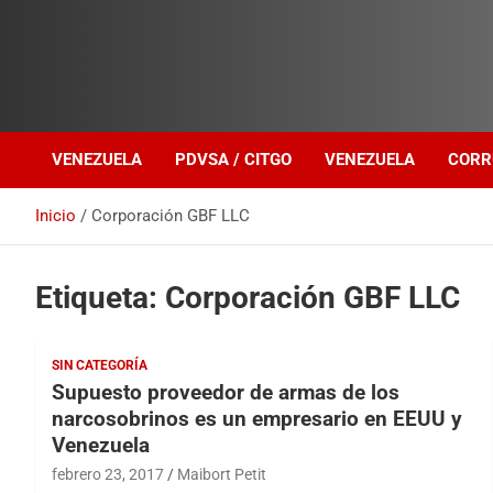
Investigación sobre Crimen Organizado Transnacional
Venezuela Política
VENEZUELA
PDVSA / CITGO
VENEZUELA
CORR
Inicio
Corporación GBF LLC
Etiqueta:
Corporación GBF LLC
SIN CATEGORÍA
Supuesto proveedor de armas de los
narcosobrinos es un empresario en EEUU y
Venezuela
febrero 23, 2017
Maibort Petit