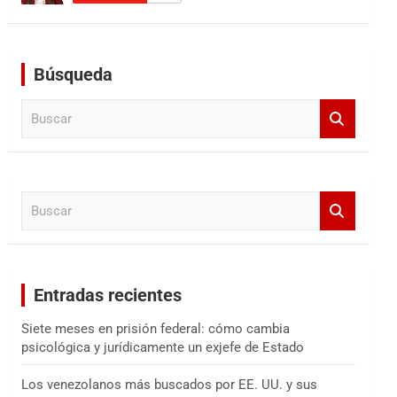
Búsqueda
B
u
s
c
a
B
r
u
s
c
a
Entradas recientes
r
Siete meses en prisión federal: cómo cambia
psicológica y jurídicamente un exjefe de Estado
Los venezolanos más buscados por EE. UU. y sus