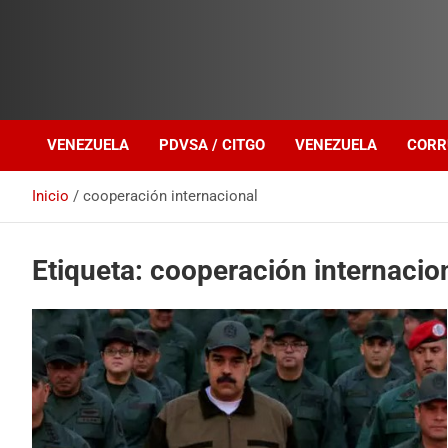
Investigación sobre Crimen Organizado Transnacional
Venezuela Política
VENEZUELA
PDVSA / CITGO
VENEZUELA
CORR
Inicio
cooperación internacional
Etiqueta:
cooperación internacio