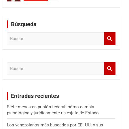
Búsqueda
B
u
s
c
a
B
r
u
s
c
a
Entradas recientes
r
Siete meses en prisión federal: cómo cambia
psicológica y jurídicamente un exjefe de Estado
Los venezolanos más buscados por EE. UU. y sus