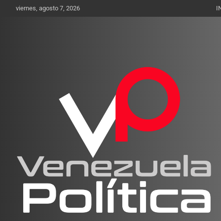
Saltar
viernes, agosto 7, 2026
I
al
contenido