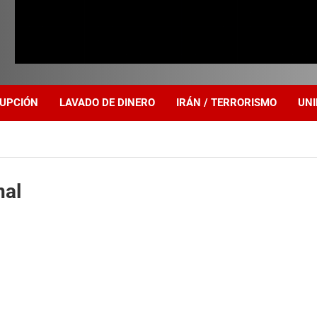
UPCIÓN
LAVADO DE DINERO
IRÁN / TERRORISMO
UNI
nal