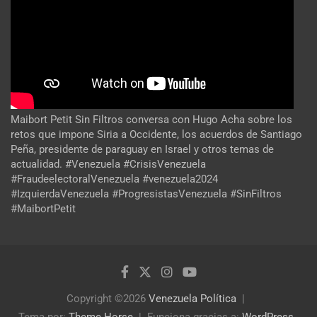
Maibort Petit Sin Filtros conversa con Hugo Acha sobre los
retos que impone Siria a Occidente, los acuerdos de Santiago
Peña, presidente de paraguay en Israel y otros temas de
actualidad. #Venezuela #CrisisVenezuela
#FraudeelectoralVenezuela #venezuela2024
#IzquierdaVenezuela #ProgresistasVenezuela #SinFiltros
#MaibortPetit
Copyright ©2026
Venezuela Política
Tema por:
Theme Horse
Funciona gracias a:
WordPress