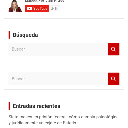
Búsqueda
B
u
s
c
a
B
r
u
s
c
a
Entradas recientes
r
Siete meses en prisión federal: cómo cambia psicológica
y jurídicamente un exjefe de Estado