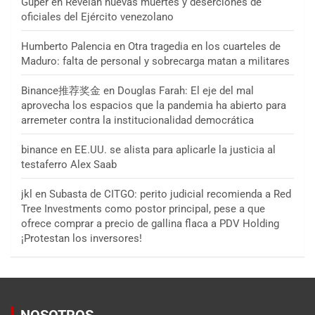
Guper
en
Revelan nuevas muertes y deserciones de
oficiales del Ejército venezolano
Humberto Palencia
en
Otra tragedia en los cuarteles de
Maduro: falta de personal y sobrecarga matan a militares
Binance推荐奖金
en
Douglas Farah: El eje del mal
aprovecha los espacios que la pandemia ha abierto para
arremeter contra la institucionalidad democrática
binance
en
EE.UU. se alista para aplicarle la justicia al
testaferro Alex Saab
jkl
en
Subasta de CITGO: perito judicial recomienda a Red
Tree Investments como postor principal, pese a que
ofrece comprar a precio de gallina flaca a PDV Holding
¡Protestan los inversores!
NOSOTROS