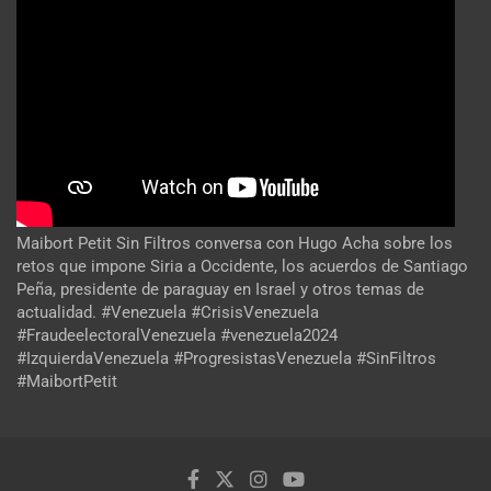
Maibort Petit Sin Filtros conversa con Hugo Acha sobre los
retos que impone Siria a Occidente, los acuerdos de Santiago
Peña, presidente de paraguay en Israel y otros temas de
actualidad. #Venezuela #CrisisVenezuela
#FraudeelectoralVenezuela #venezuela2024
#IzquierdaVenezuela #ProgresistasVenezuela #SinFiltros
#MaibortPetit