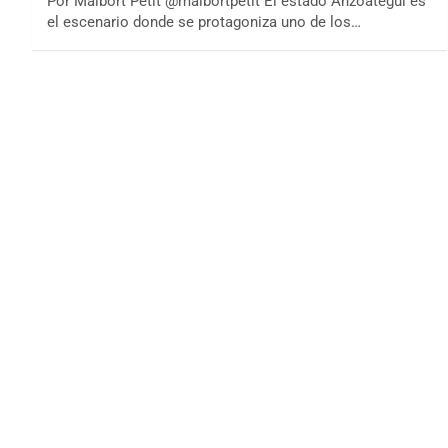
Por Maibort Petit @maibortpetit El estado Anzoátegui es
el escenario donde se protagoniza uno de los…