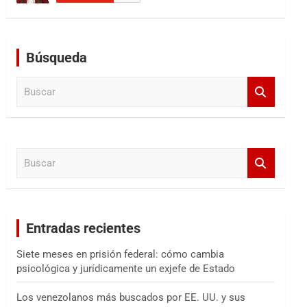
Búsqueda
B
u
s
c
a
B
r
u
s
c
a
Entradas recientes
r
Siete meses en prisión federal: cómo cambia
psicológica y jurídicamente un exjefe de Estado
Los venezolanos más buscados por EE. UU. y sus