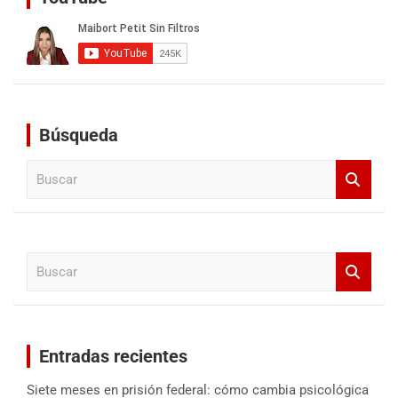
Búsqueda
B
u
s
c
a
B
r
u
s
c
a
Entradas recientes
r
Siete meses en prisión federal: cómo cambia psicológica