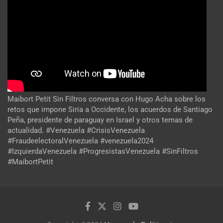
Maibort Petit Sin Filtros conversa con Hugo Acha sobre los
retos que impone Siria a Occidente, los acuerdos de Santiago
Peña, presidente de paraguay en Israel y otros temas de
actualidad. #Venezuela #CrisisVenezuela
#FraudeelectoralVenezuela #venezuela2024
#IzquierdaVenezuela #ProgresistasVenezuela #SinFiltros
#MaibortPetit