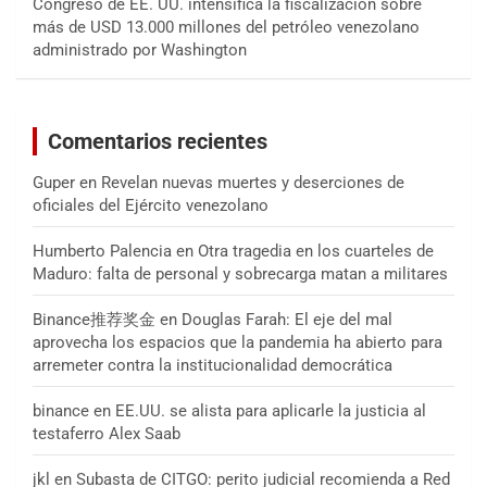
Congreso de EE. UU. intensifica la fiscalización sobre
más de USD 13.000 millones del petróleo venezolano
administrado por Washington
Comentarios recientes
Guper
en
Revelan nuevas muertes y deserciones de
oficiales del Ejército venezolano
Humberto Palencia
en
Otra tragedia en los cuarteles de
Maduro: falta de personal y sobrecarga matan a militares
Binance推荐奖金
en
Douglas Farah: El eje del mal
aprovecha los espacios que la pandemia ha abierto para
arremeter contra la institucionalidad democrática
binance
en
EE.UU. se alista para aplicarle la justicia al
testaferro Alex Saab
jkl
en
Subasta de CITGO: perito judicial recomienda a Red