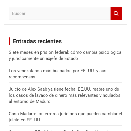
a
B
r
u
s
c
a
Entradas recientes
r
Siete meses en prisión federal: cómo cambia psicológica
y jurídicamente un exjefe de Estado
Los venezolanos más buscados por EE. UU. y sus
recompensas
Juicio de Alex Saab ya tiene fecha: EE.UU. reabre uno de
los casos de lavado de dinero más relevantes vinculados
al entorno de Maduro
Caso Maduro: los errores jurídicos que pueden cambiar el
juicio en EE. UU.