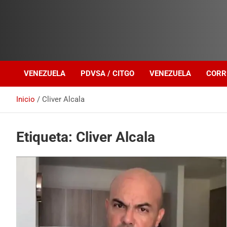
Investigación sobre Crimen Organizado Transnacional
Venezuela Política
VENEZUELA
PDVSA / CITGO
VENEZUELA
CORR
Inicio
Cliver Alcala
Etiqueta:
Cliver Alcala