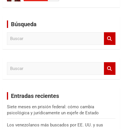
Búsqueda
B
u
s
c
a
B
r
u
s
c
a
Entradas recientes
r
Siete meses en prisión federal: cómo cambia
psicológica y jurídicamente un exjefe de Estado
Los venezolanos más buscados por EE. UU. y sus