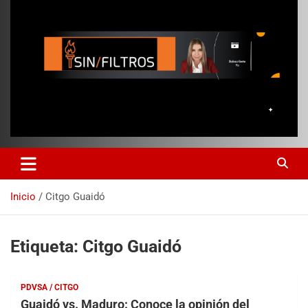
Inicio
Citgo Guaidó
Etiqueta:
Citgo Guaidó
PDVSA / CITGO
Guaidó vs. Maduro: Conoce la opinión del