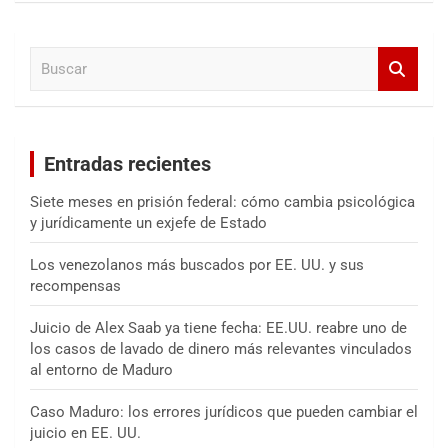
c
a
B
r
u
s
c
a
Entradas recientes
r
Siete meses en prisión federal: cómo cambia psicológica
y jurídicamente un exjefe de Estado
Los venezolanos más buscados por EE. UU. y sus
recompensas
Juicio de Alex Saab ya tiene fecha: EE.UU. reabre uno de
los casos de lavado de dinero más relevantes vinculados
al entorno de Maduro
Caso Maduro: los errores jurídicos que pueden cambiar el
juicio en EE. UU.