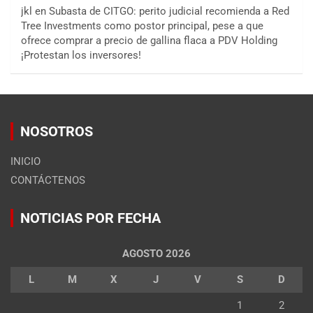
jkl
en
Subasta de CITGO: perito judicial recomienda a Red
Tree Investments como postor principal, pese a que
ofrece comprar a precio de gallina flaca a PDV Holding
¡Protestan los inversores!
NOSOTROS
INICIO
CONTÁCTENOS
NOTICIAS POR FECHA
AGOSTO 2026
L
M
X
J
V
S
D
1
2