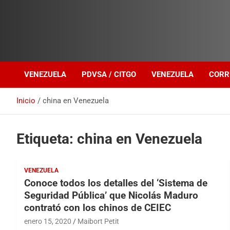
Investigación sobre Crimen Organizado Transnacional
Venezuela Política
VENEZUELA
PDVSA / CITGO
VENEZUELA
CORR
Inicio
china en Venezuela
Etiqueta:
china en Venezuela
VENEZUELA
Conoce todos los detalles del ‘Sistema de
Seguridad Pública’ que Nicolás Maduro
contrató con los chinos de CEIEC
enero 15, 2020
Maibort Petit