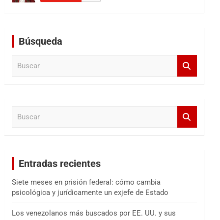
Búsqueda
B
u
s
c
a
B
r
u
s
c
a
Entradas recientes
r
Siete meses en prisión federal: cómo cambia
psicológica y jurídicamente un exjefe de Estado
Los venezolanos más buscados por EE. UU. y sus