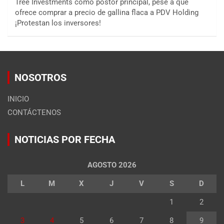
Tree Investments como postor principal, pese a que
ofrece comprar a precio de gallina flaca a PDV Holding
¡Protestan los inversores!
NOSOTROS
INICIO
CONTÁCTENOS
NOTICIAS POR FECHA
AGOSTO 2026
L
M
X
J
V
S
D
1
2
3
4
5
6
7
8
9