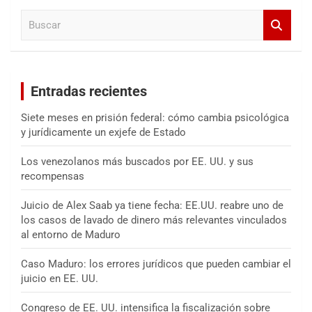
a
B
r
u
s
c
a
Entradas recientes
r
Siete meses en prisión federal: cómo cambia psicológica
y jurídicamente un exjefe de Estado
Los venezolanos más buscados por EE. UU. y sus
recompensas
Juicio de Alex Saab ya tiene fecha: EE.UU. reabre uno de
los casos de lavado de dinero más relevantes vinculados
al entorno de Maduro
Caso Maduro: los errores jurídicos que pueden cambiar el
juicio en EE. UU.
Congreso de EE. UU. intensifica la fiscalización sobre