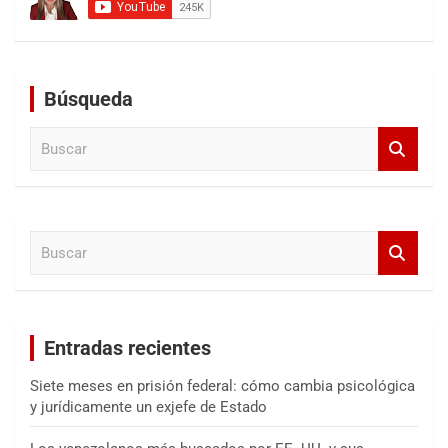
Búsqueda
B
u
s
c
a
B
r
u
s
c
a
Entradas recientes
r
Siete meses en prisión federal: cómo cambia psicológica
y jurídicamente un exjefe de Estado