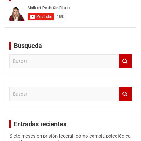
Búsqueda
B
u
s
c
a
B
r
u
s
c
a
Entradas recientes
r
Siete meses en prisión federal: cómo cambia psicológica