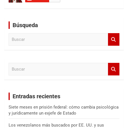
Búsqueda
B
u
s
c
a
B
r
u
s
c
a
Entradas recientes
r
Siete meses en prisión federal: cómo cambia psicológica
y jurídicamente un exjefe de Estado
Los venezolanos más buscados por EE. UU. y sus