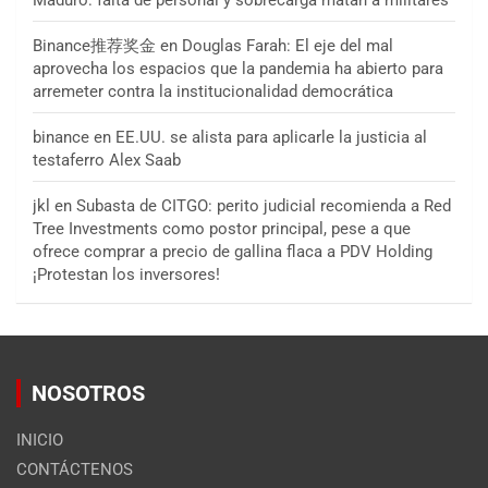
Maduro: falta de personal y sobrecarga matan a militares
Binance推荐奖金
en
Douglas Farah: El eje del mal
aprovecha los espacios que la pandemia ha abierto para
arremeter contra la institucionalidad democrática
binance
en
EE.UU. se alista para aplicarle la justicia al
testaferro Alex Saab
jkl
en
Subasta de CITGO: perito judicial recomienda a Red
Tree Investments como postor principal, pese a que
ofrece comprar a precio de gallina flaca a PDV Holding
¡Protestan los inversores!
NOSOTROS
INICIO
CONTÁCTENOS