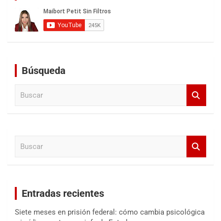
Búsqueda
B
u
s
c
a
B
r
u
s
c
a
Entradas recientes
r
Siete meses en prisión federal: cómo cambia psicológica