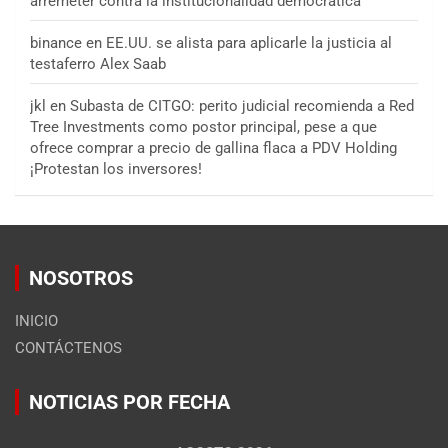
arremeter contra la institucionalidad democrática
binance
en
EE.UU. se alista para aplicarle la justicia al
testaferro Alex Saab
jkl
en
Subasta de CITGO: perito judicial recomienda a Red
Tree Investments como postor principal, pese a que
ofrece comprar a precio de gallina flaca a PDV Holding
¡Protestan los inversores!
NOSOTROS
INICIO
CONTÁCTENOS
NOTICIAS POR FECHA