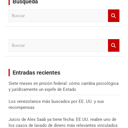
Búsqueda
B
u
s
c
a
B
r
u
s
c
a
Entradas recientes
r
Siete meses en prisión federal: cómo cambia psicológica
y jurídicamente un exjefe de Estado
Los venezolanos más buscados por EE. UU. y sus
recompensas
Juicio de Alex Saab ya tiene fecha: EE.UU. reabre uno de
los casos de lavado de dinero más relevantes vinculados