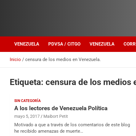
Investigación sobre Crimen Organizado Transnacional
Venezuela Política
VENEZUELA
PDVSA / CITGO
VENEZUELA
CORR
Inicio
censura de los medios en Venezuela.
Etiqueta:
censura de los medios 
SIN CATEGORÍA
A los lectores de Venezuela Política
mayo 5, 2017
Maibort Petit
Motivado a que a través de los comentarios de este blog
he recibido amenazas de muerte…