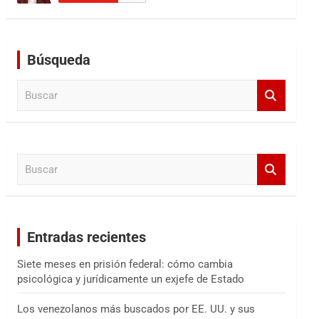
Búsqueda
B
u
s
c
a
B
r
u
s
c
a
Entradas recientes
r
Siete meses en prisión federal: cómo cambia
psicológica y jurídicamente un exjefe de Estado
Los venezolanos más buscados por EE. UU. y sus