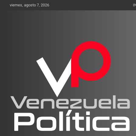
Saltar
viernes, agosto 7, 2026
I
al
contenido