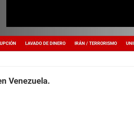
UPCIÓN
LAVADO DE DINERO
IRÁN / TERRORISMO
UNI
en Venezuela.