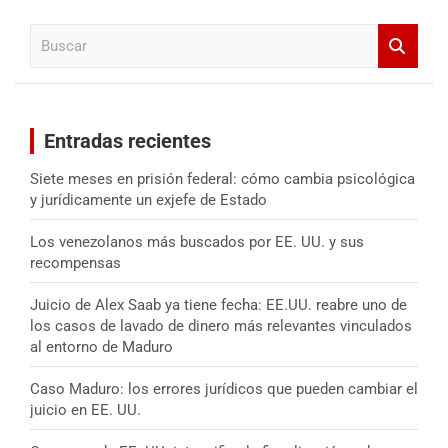
a
B
r
u
s
c
a
Entradas recientes
r
Siete meses en prisión federal: cómo cambia psicológica
y jurídicamente un exjefe de Estado
Los venezolanos más buscados por EE. UU. y sus
recompensas
Juicio de Alex Saab ya tiene fecha: EE.UU. reabre uno de
los casos de lavado de dinero más relevantes vinculados
al entorno de Maduro
Caso Maduro: los errores jurídicos que pueden cambiar el
juicio en EE. UU.