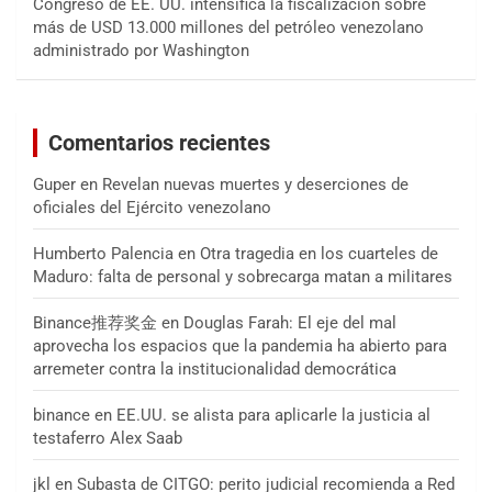
Congreso de EE. UU. intensifica la fiscalización sobre
más de USD 13.000 millones del petróleo venezolano
administrado por Washington
Comentarios recientes
Guper
en
Revelan nuevas muertes y deserciones de
oficiales del Ejército venezolano
Humberto Palencia
en
Otra tragedia en los cuarteles de
Maduro: falta de personal y sobrecarga matan a militares
Binance推荐奖金
en
Douglas Farah: El eje del mal
aprovecha los espacios que la pandemia ha abierto para
arremeter contra la institucionalidad democrática
binance
en
EE.UU. se alista para aplicarle la justicia al
testaferro Alex Saab
jkl
en
Subasta de CITGO: perito judicial recomienda a Red